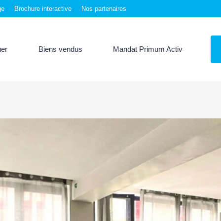
ge
Brochure interactive
Nos partenaires
uer
Biens vendus
Mandat Primum Activ