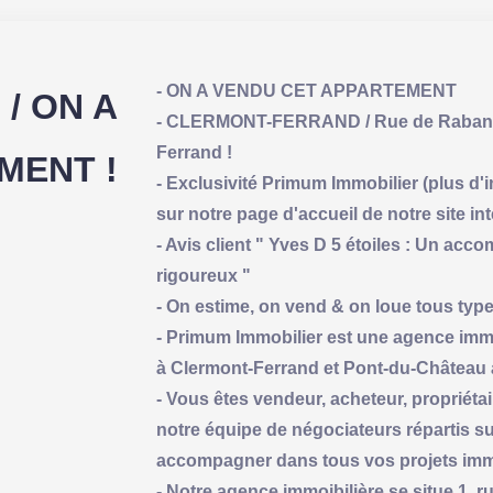
- ON A VENDU CET APPARTEMENT
/ ON A
- CLERMONT-FERRAND / Rue de Rabanes
Ferrand !
MENT !
- Exclusivité Primum Immobilier (plus d
sur notre page d'accueil de notre site int
- Avis client " Yves D 5 étoiles : Un a
rigoureux "
- On estime, on vend & on loue tous typ
- Primum Immobilier est une agence immo
à Clermont-Ferrand et Pont-du-Château 
- Vous êtes vendeur, acheteur, propriétai
notre équipe de négociateurs répartis s
accompagner dans tous vos projets immo
- Notre agence immoibilière se situe 1, 