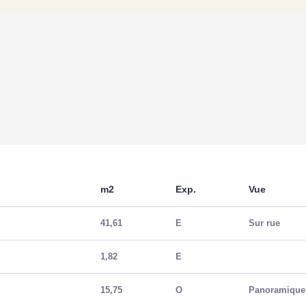
m2
Exp.
Vue
e
41,61
E
Sur rue
1,82
E
15,75
O
Panoramiqu