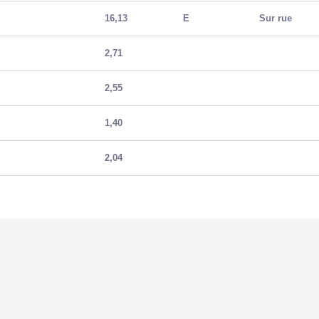
16,13
E
Sur rue
2,71
2,55
1,40
2,04