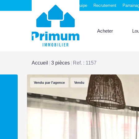
Nos agences
Notre équipe
Recrutement
Parraina
Acheter
Lo
Accueil
3 pièces
Ref. : 1157
Vendu par l'agence
Vendu