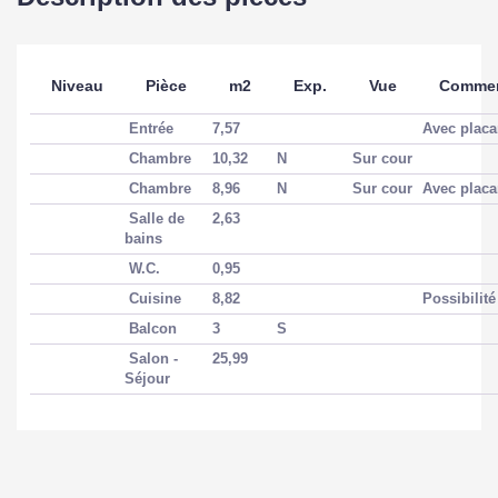
Niveau
Pièce
m2
Exp.
Vue
Commen
Entrée
7,57
Avec plac
Chambre
10,32
N
Sur cour
Chambre
8,96
N
Sur cour
Avec plac
Salle de
2,63
bains
W.C.
0,95
Cuisine
8,82
Possibilit
Balcon
3
S
Salon -
25,99
Séjour