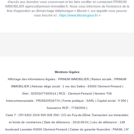
d'accès aux données vous concernant et les faire rectifier en contactant PRIMUM
IMMOBILIER agence@primum-immobilier.fr. Nous vous informons de l'existence de la
liste d'opposition au démarchage téléphonique « Bloctel », sur laquelle vous pouvez
vous inscrire ici :
https://www.bloctel.gouv.fr/
»
Mentions légales
Affichage des informations légales : PRIMUM IMMOBILIER | Raison sociale : PRIMUM
IMMOBILIER | Adresse siège social : 1 rue des Salins - 63000 Clermont-Ferrand |
Siret : 82053477400014 | RCS : Clermont-Ferrand | Numero TVA
Intracommunautaire : FR26820534774 | Forme juridique : SARL | Capital social : 5 000 |
Assurance RCP : 77382654 |
Carte T : CPI 6302 2016 000 008 359 / CCI du Puy-de-Dôme Transaction sur immeubles
et fonds de commerces | Date de délivrance : 2016-06-01 | Lieu de délivrance : 148
boulevard Lavoisier 63000 Clermont-Ferrand | Caisse de garantie financière : FNAIM. | N°