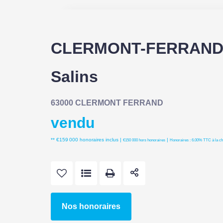
CLERMONT-FERRAND 
Salins
63000 CLERMONT FERRAND
vendu
** €159 000
honoraires inclus
|
|
€150 000
hors honoraires
Honoraires : 6.00% TTC à la ch
Nos honoraires