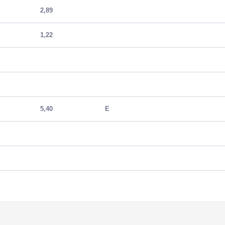
2,89
1,22
5,40
E