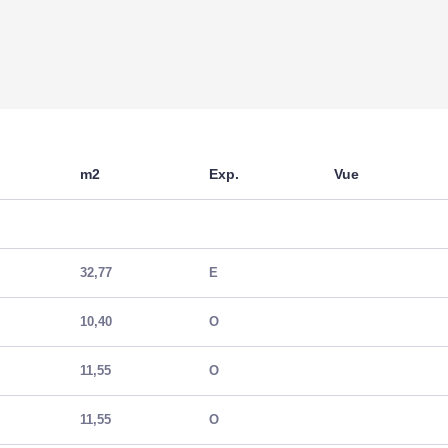
m2
Exp.
Vue
32,77
E
10,40
O
11,55
O
11,55
O