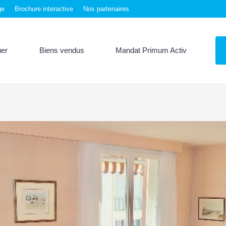
ge
Brochure interactive
Nos partenaires
uer
Biens vendus
Mandat Primum Activ