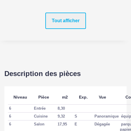
Tout afficher
Description des pièces
Niveau
Pièce
m2
Exp.
Vue
Co
6
Entrée
8,30
6
Cuisine
9,32
S
Panoramique
équip
6
Salon
17,95
E
Dégagée
parque
papier