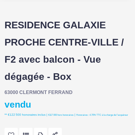
RESIDENCE GALAXIE
PROCHE CENTRE-VILLE /
F2 avec balcon - Vue
dégagée - Box
63000 CLERMONT FERRAND
vendu
** €122 500
honoraires inclus
|
|
€117 000
hors honoraires
Honoraires : 4.70% TTC à la charge de l'acquéreur