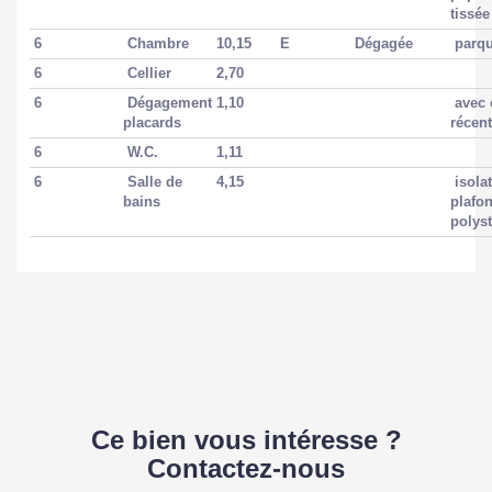
tissé
6
Chambre
10,15
E
Dégagée
parqu
6
Cellier
2,70
6
Dégagement
1,10
avec 
placards
récen
6
W.C.
1,11
6
Salle de
4,15
isolat
bains
plafo
polys
Ce bien vous intéresse ?
Contactez-nous