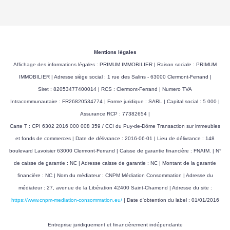
Mentions légales
Affichage des informations légales : PRIMUM IMMOBILIER | Raison sociale : PRIMUM
IMMOBILIER | Adresse siège social : 1 rue des Salins - 63000 Clermont-Ferrand |
Siret : 82053477400014 | RCS : Clermont-Ferrand | Numero TVA
Intracommunautaire : FR26820534774 | Forme juridique : SARL | Capital social : 5 000 |
Assurance RCP : 77382654 |
Carte T : CPI 6302 2016 000 008 359 / CCI du Puy-de-Dôme Transaction sur immeubles
et fonds de commerces | Date de délivrance : 2016-06-01 | Lieu de délivrance : 148
boulevard Lavoisier 63000 Clermont-Ferrand | Caisse de garantie financière : FNAIM. | N°
de caisse de garantie : NC | Adresse caisse de garantie : NC | Montant de la garantie
financière : NC | Nom du médiateur : CNPM Médiation Consommation | Adresse du
médiateur : 27, avenue de la Libération 42400 Saint-Chamond | Adresse du site :
https://www.cnpm-mediation-consommation.eu/
| Date d'obtention du label : 01/01/2016
Entreprise juridiquement et financièrement indépendante