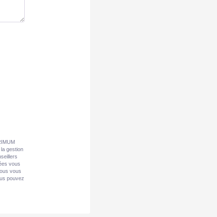
 PRIMUM
la gestion
seillers
nées vous
Nous vous
vous pouvez