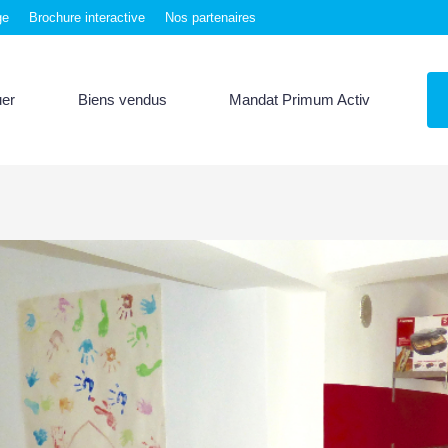
ge
Brochure interactive
Nos partenaires
uer
Biens vendus
Mandat Primum Activ