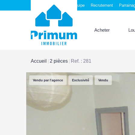
Nos agences
Notre équipe
Recrutement
Parraina
Acheter
Lo
Accueil
2 pièces
Ref. : 281
Vendu par l'agence
Exclusivité
Vendu