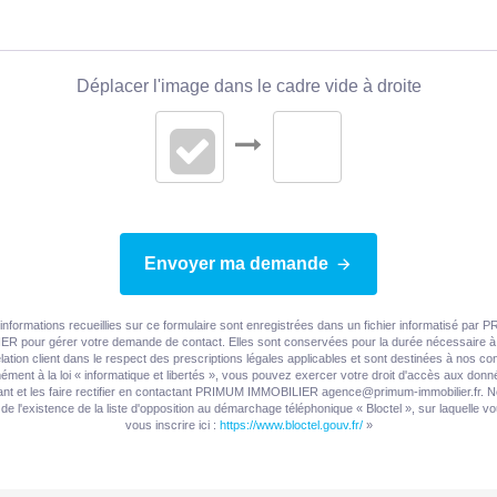
Déplacer l'image dans le cadre vide à droite
Envoyer ma demande
informations recueillies sur ce formulaire sont enregistrées dans un fichier informatisé par
R pour gérer votre demande de contact. Elles sont conservées pour la durée nécessaire à 
elation client dans le respect des prescriptions légales applicables et sont destinées à nos con
ment à la loi « informatique et libertés », vous pouvez exercer votre droit d'accès aux don
nt et les faire rectifier en contactant PRIMUM IMMOBILIER agence@primum-immobilier.fr. 
de l'existence de la liste d'opposition au démarchage téléphonique « Bloctel », sur laquelle 
vous inscrire ici :
https://www.bloctel.gouv.fr/
»