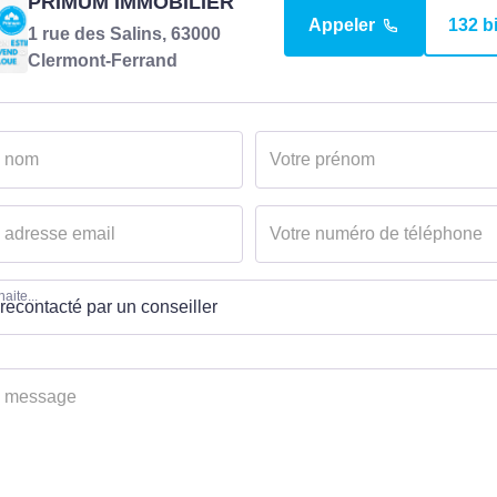
PRIMUM IMMOBILIER
Appeler
132 b
1 rue des Salins, 63000
Clermont-Ferrand
aite...