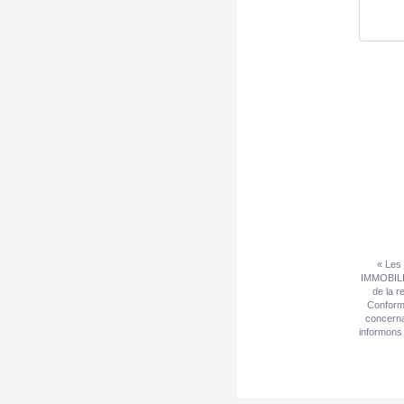
« Les 
IMMOBILIE
de la r
Conformé
concerna
informons 