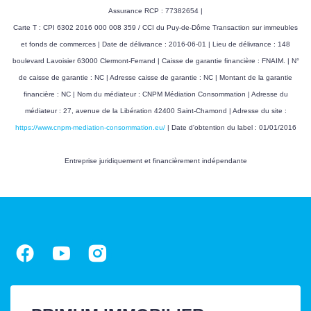
Assurance RCP : 77382654 |
DIAGNOSTICS
Carte T : CPI 6302 2016 000 008 359 / CCI du Puy-de-Dôme Transaction sur immeubles
et fonds de commerces | Date de délivrance : 2016-06-01 | Lieu de délivrance : 148
Concerné par un Etat
Non
boulevard Lavoisier 63000 Clermont-Ferrand | Caisse de garantie financière : FNAIM. | N°
des Risques et
de caisse de garantie : NC | Adresse caisse de garantie : NC | Montant de la garantie
Pollutions (ERP)
financière : NC | Nom du médiateur : CNPM Médiation Consommation | Adresse du
médiateur : 27, avenue de la Libération 42400 Saint-Chamond | Adresse du site :
Soumis à l'affichage
Oui
https://www.cnpm-mediation-consommation.eu/
| Date d'obtention du label : 01/01/2016
du DPE
Entreprise juridiquement et financièrement indépendante
Date établissement
20/01/2026
Diagnostic
Energétique
Consommation
D
énergie primaire
Consommation
D
énergie finale