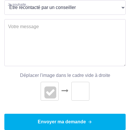
Je souhaite...
syndicat de
copropriété
SURFACES
Surface
26 m2
EXTÉRIEUR
Déplacer l'image dans le cadre vide à droite
Jardin
Non
Forme Toiture
Toit mansarde
Neuf - Ancien
Ancien
Envoyer ma demande