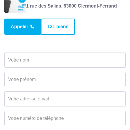
Provision sur
43 EUR
1 rue des Salins, 63000 Clermont-Ferrand
charges
Taxe Foncière
491 EUR
Appeler
131 biens
COPROPRIÉTÉ
Bien en copropriété
Oui
Nb Lots Copropriété
13
Dont lots d'habitation
13
Charges annuelles
520 EUR
(ALUR)
Procédures
Pas de procédure en
diligentées c/
cours