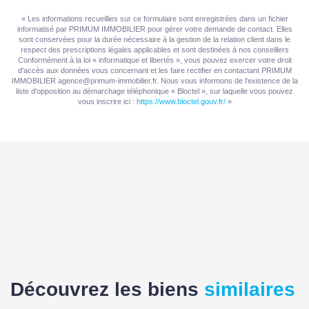
Etat général
Bon Etat
« Les informations recueillies sur ce formulaire sont enregistrées dans un fichier
informatisé par PRIMUM IMMOBILIER pour gérer votre demande de contact. Elles
Etat extérieur
Bon
sont conservées pour la durée nécessaire à la gestion de la relation client dans le
respect des prescriptions légales applicables et sont destinées à nos conseillers
Conformément à la loi « informatique et libertés », vous pouvez exercer votre droit
Fenêtres
Double vitrage
d'accès aux données vous concernant et les faire rectifier en contactant PRIMUM
IMMOBILIER agence@primum-immobilier.fr. Nous vous informons de l'existence de la
liste d'opposition au démarchage téléphonique « Bloctel », sur laquelle vous pouvez
Isolation
Par le toit
vous inscrire ici :
https://www.bloctel.gouv.fr/
»
Assainissement
Tout à l'égout
INTÉRIEUR
Nombre pièces
1
Salle(s) de bains
1
WC
1
Découvrez les biens
similaires