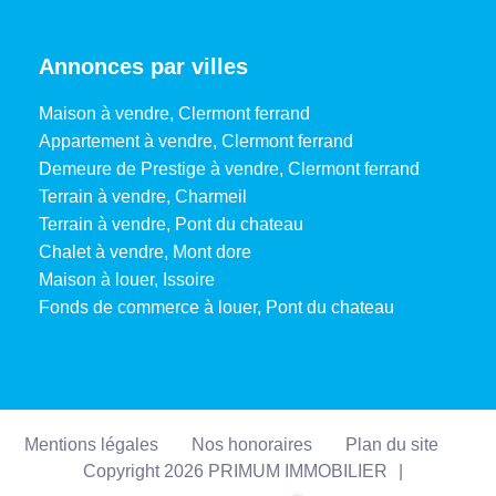
Montant maximum
960 EUR
estimé des dépenses
Annonces par villes
annuelles d'énergie
pour un usage
Maison à vendre, Clermont ferrand
standard
Appartement à vendre, Clermont ferrand
Demeure de Prestige à vendre, Clermont ferrand
Surface de référence
25.9
Terrain à vendre, Charmeil
Terrain à vendre, Pont du chateau
Chalet à vendre, Mont dore
CLASSES DPE/GES
Maison à louer, Issoire
Fonds de commerce à louer, Pont du chateau
Mentions légales
Nos honoraires
Plan du site
Copyright 2026 PRIMUM IMMOBILIER
|