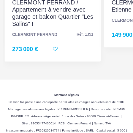
CLERMONT-FERRAND /
CLERM
Commentaires
fibre optique
Appartement à vendre avec
Etienne
internet
garage et balcon Quartier "Les
CLERMON
Salins" !
Interphone
Oui
149 900
CLERMONT FERRAND
Réf. 1351
Digicode
Non
273 000 €
Visiophone
Non
Portail électrique
Non
Accès PMR
Non
Sous-sol
Non
Mentions légales
Ce bien fait partie d'une copropriété de 13 lots.Les charges annuelles sont de 520€.
Panneau Solaire
Non
Affichage des informations légales : PRIMUM IMMOBILIER | Raison sociale : PRIMUM
IMMOBILIER | Adresse siège social : 1 rue des Salins - 63000 Clermont-Ferrand |
Gardien
Non
Siret : 82053477400014 | RCS : Clermont-Ferrand | Numero TVA
Intracommunautaire : FR26820534774 | Forme juridique : SARL | Capital social : 5 000 |