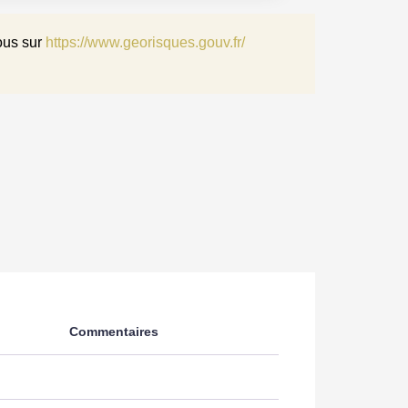
ous sur
https://www.georisques.gouv.fr/
5
3
1
1
Ouverte Aménagée Equipée
2
SUD OUEST
Commentaires
Individuel
Très bon