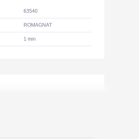
63540
ROMAGNAT
1 min
105 m2
589 m2