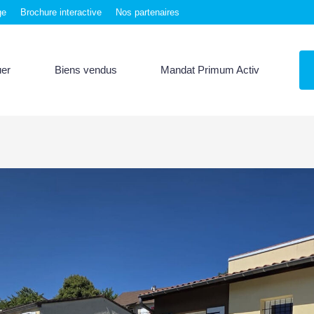
ge
Brochure interactive
Nos partenaires
uer
Biens vendus
Mandat Primum Activ