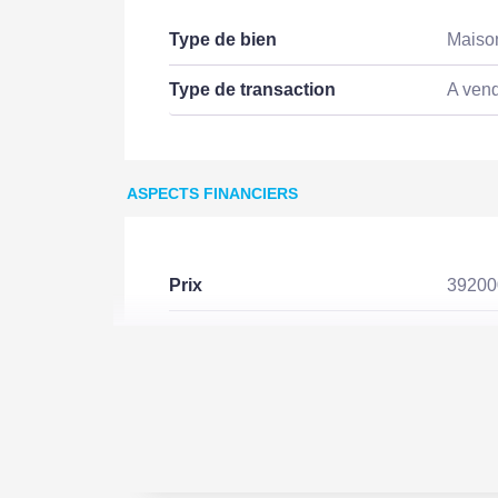
Type de bien
Maiso
Type de transaction
A ven
ASPECTS FINANCIERS
Prix
3920
Bien soumis à l'encadrement
Non
des loyers
EXTÉRIEUR