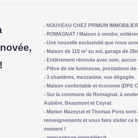
- NOUVEAU CHEZ PRIMUM IMMOBILIE
à
- ROMAGNAT / Maison à vendre, entièrem
- Une nouvelle exclusivité que nous avon
énovée,
- Maison de 115 m² au sol, garage de 28m2
- Entièrement rénovée avec soin, aucun t
!
- Pièce de vie lumineuse, prestations de
- 3 chambres, mezzanine, vue dégagée.
- Maison confortable et économe (DPE C
- Sur la commune de Romagnat, à seule
Aubière, Beaumont et Ceyrat.
- Marion Mazeyrat et Thomas Pons sont à
renseignements et vous faire visiter ce 
moment !
- www.primum-immobilier.fr