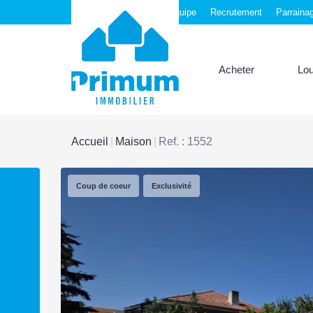
Nos agences
Notre équipe
Recrutement
Parraina
Acheter
Lo
Accueil
Maison
Ref. : 1552
Coup de coeur
Exclusivité