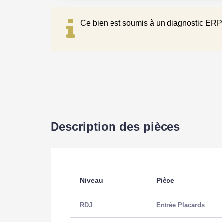
Ce bien est soumis à un diagnostic ERP 
Jardin
Oui
Année construction
1983
Forme Toiture
Toit p
Neuf - Ancien
Récen
Etat général
Très b
Description des pièces
Etat extérieur
Très 
Fenêtres
PVC D
Niveau
Pièce
Volets
Bois
Isolation
Oui
RDJ
Entrée Placards