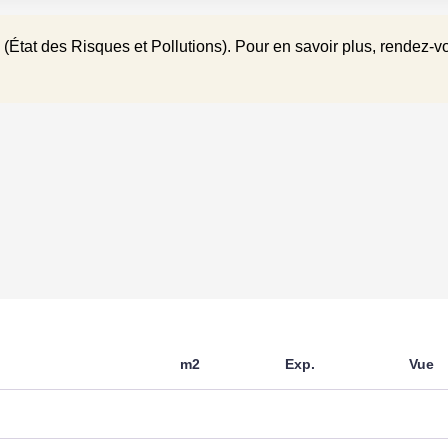
(État des Risques et Pollutions). Pour en savoir plus, rendez-v
Nombre pièces
Chambres
ente
Salle(s) d'eau
t
WC
on état
Cuisine
bon
Nombre niveaux
ouble Vitrage
Exposition Séjour
m2
Exp.
Vue
Type Chauffage
Etat intérieur