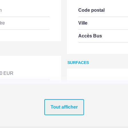
n
Code postal
dre
Ville
Accès Bus
SURFACES
00 EUR
Surface
Surface terrain
Tout afficher
INTÉRIEUR