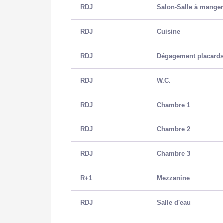
Assainissement
Tout à
RDJ
Salon-Salle à mange
RDJ
Cuisine
AUTRES
RDJ
Dégagement placard
RDJ
W.C.
Cave(s)
1
RDJ
Chambre 1
Grenier
Oui
RDJ
Chambre 2
Nombre de terrasses
3
RDJ
Chambre 3
Nombre garages/Box
1
R+1
Mezzanine
RDJ
Salle d'eau