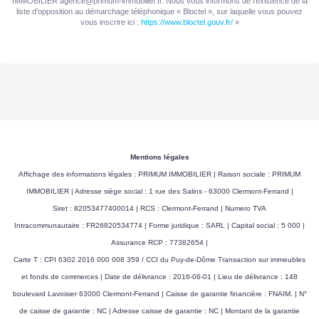
IMMOBILIER agence@primum-immobilier.fr. Nous vous informons de l'existence de la
liste d'opposition au démarchage téléphonique « Bloctel », sur laquelle vous pouvez
vous inscrire ici :
https://www.bloctel.gouv.fr/
»
Mentions légales
Affichage des informations légales : PRIMUM IMMOBILIER | Raison sociale : PRIMUM
IMMOBILIER | Adresse siège social : 1 rue des Salins - 63000 Clermont-Ferrand |
Siret : 82053477400014 | RCS : Clermont-Ferrand | Numero TVA
Intracommunautaire : FR26820534774 | Forme juridique : SARL | Capital social : 5 000 |
Assurance RCP : 77382654 |
Carte T : CPI 6302 2016 000 008 359 / CCI du Puy-de-Dôme Transaction sur immeubles
et fonds de commerces | Date de délivrance : 2016-06-01 | Lieu de délivrance : 148
boulevard Lavoisier 63000 Clermont-Ferrand | Caisse de garantie financière : FNAIM. | N°
de caisse de garantie : NC | Adresse caisse de garantie : NC | Montant de la garantie