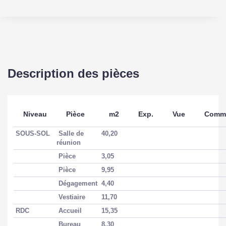
Description des pièces
Niveau
Pièce
m2
Exp.
Vue
Comme
SOUS-SOL
Salle de
40,20
réunion
Pièce
3,05
Pièce
9,95
Dégagement
4,40
Vestiaire
11,70
RDC
Accueil
15,35
Bureau
8,30