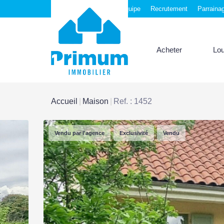
Nos agences
Notre équipe
Recrutement
Parraina
Acheter
Lo
Accueil
Maison
Ref. : 1452
Vendu par l'agence
Exclusivité
Vendu