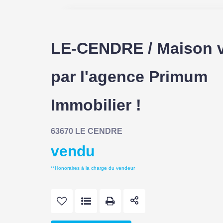
LE-CENDRE / Maison 
par l'agence Primum
Immobilier !
63670 LE CENDRE
vendu
**
Honoraires à la charge du vendeur