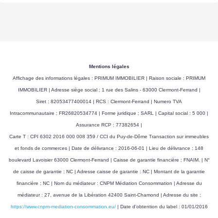
Mentions légales
Affichage des informations légales : PRIMUM IMMOBILIER | Raison sociale : PRIMUM
IMMOBILIER | Adresse siège social : 1 rue des Salins - 63000 Clermont-Ferrand |
Siret : 82053477400014 | RCS : Clermont-Ferrand | Numero TVA
Intracommunautaire : FR26820534774 | Forme juridique : SARL | Capital social : 5 000 |
Assurance RCP : 77382654 |
Carte T : CPI 6302 2016 000 008 359 / CCI du Puy-de-Dôme Transaction sur immeubles
et fonds de commerces | Date de délivrance : 2016-06-01 | Lieu de délivrance : 148
boulevard Lavoisier 63000 Clermont-Ferrand | Caisse de garantie financière : FNAIM. | N°
de caisse de garantie : NC | Adresse caisse de garantie : NC | Montant de la garantie
financière : NC | Nom du médiateur : CNPM Médiation Consommation | Adresse du
médiateur : 27, avenue de la Libération 42400 Saint-Chamond | Adresse du site :
https://www.cnpm-mediation-consommation.eu/
| Date d'obtention du label : 01/01/2016