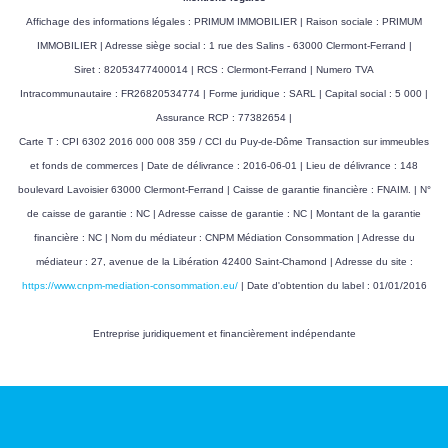
Affichage des informations légales : PRIMUM IMMOBILIER | Raison sociale : PRIMUM
IMMOBILIER | Adresse siège social : 1 rue des Salins - 63000 Clermont-Ferrand |
Siret : 82053477400014 | RCS : Clermont-Ferrand | Numero TVA
Intracommunautaire : FR26820534774 | Forme juridique : SARL | Capital social : 5 000 |
Assurance RCP : 77382654 |
Carte T : CPI 6302 2016 000 008 359 / CCI du Puy-de-Dôme Transaction sur immeubles
et fonds de commerces | Date de délivrance : 2016-06-01 | Lieu de délivrance : 148
boulevard Lavoisier 63000 Clermont-Ferrand | Caisse de garantie financière : FNAIM. | N°
de caisse de garantie : NC | Adresse caisse de garantie : NC | Montant de la garantie
financière : NC | Nom du médiateur : CNPM Médiation Consommation | Adresse du
médiateur : 27, avenue de la Libération 42400 Saint-Chamond | Adresse du site :
https://www.cnpm-mediation-consommation.eu/
| Date d'obtention du label : 01/01/2016
Entreprise juridiquement et financièrement indépendante