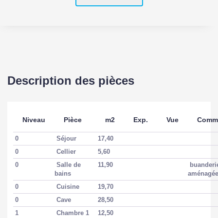
Description des pièces
Niveau
Pièce
m2
Exp.
Vue
Comme
0
Séjour
17,40
0
Cellier
5,60
0
Salle de
11,90
buanderi
bains
aménagé
0
Cuisine
19,70
0
Cave
28,50
1
Chambre 1
12,50