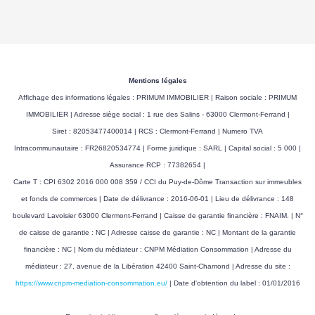
Mentions légales
Affichage des informations légales : PRIMUM IMMOBILIER | Raison sociale : PRIMUM
IMMOBILIER | Adresse siège social : 1 rue des Salins - 63000 Clermont-Ferrand |
Siret : 82053477400014 | RCS : Clermont-Ferrand | Numero TVA
Intracommunautaire : FR26820534774 | Forme juridique : SARL | Capital social : 5 000 |
Assurance RCP : 77382654 |
Carte T : CPI 6302 2016 000 008 359 / CCI du Puy-de-Dôme Transaction sur immeubles
et fonds de commerces | Date de délivrance : 2016-06-01 | Lieu de délivrance : 148
boulevard Lavoisier 63000 Clermont-Ferrand | Caisse de garantie financière : FNAIM. | N°
de caisse de garantie : NC | Adresse caisse de garantie : NC | Montant de la garantie
financière : NC | Nom du médiateur : CNPM Médiation Consommation | Adresse du
médiateur : 27, avenue de la Libération 42400 Saint-Chamond | Adresse du site :
https://www.cnpm-mediation-consommation.eu/
| Date d'obtention du label : 01/01/2016