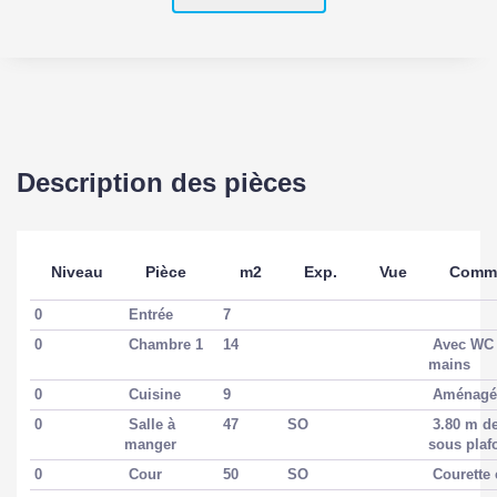
Description des pièces
Niveau
Pièce
m2
Exp.
Vue
Comme
0
Entrée
7
0
Chambre 1
14
Avec WC 
mains
0
Cuisine
9
Aménagé
0
Salle à
47
SO
3.80 m de
manger
sous pla
0
Cour
50
SO
Courette 