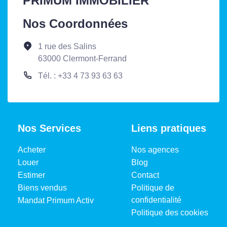
PRIMUM IMMOBILIER
Nos Coordonnées
1 rue des Salins
63000 Clermont-Ferrand
Tél. : +33 4 73 93 63 63
Nos Services
Liens pratiques
Acheter
Nos agences
Louer
Blog
Estimer
Contact
Biens vendus
Politique de
confidentialité
Mandat Primum Activ
Politique des cookies