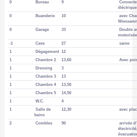
0
Bureau
9
Convecte
éléctriqu
0
Buanderie
10
avec Cha
Wiessamn
0
Garage
33
Double av
motorisé
-1
Cave
27
saine
1
Dégagement
12
1
Chambre 2
13,60
Avec poi
1
Dressing
3
1
Chambre 3
13
1
Chambre 4
13,50
1
Chambre 5
14,50
1
W.C.
4
1
Salle de
12,30
avec pla
bains
2
Combles
90
arrivée d
électricité
évacuati