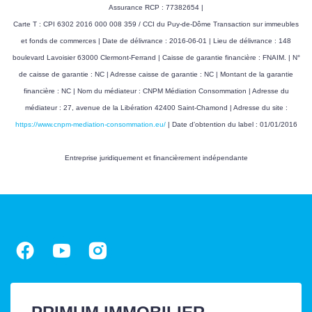
Assurance RCP : 77382654 |
Carte T : CPI 6302 2016 000 008 359 / CCI du Puy-de-Dôme Transaction sur immeubles
et fonds de commerces | Date de délivrance : 2016-06-01 | Lieu de délivrance : 148
boulevard Lavoisier 63000 Clermont-Ferrand | Caisse de garantie financière : FNAIM. | N°
de caisse de garantie : NC | Adresse caisse de garantie : NC | Montant de la garantie
financière : NC | Nom du médiateur : CNPM Médiation Consommation | Adresse du
médiateur : 27, avenue de la Libération 42400 Saint-Chamond | Adresse du site :
https://www.cnpm-mediation-consommation.eu/
| Date d'obtention du label : 01/01/2016
Entreprise juridiquement et financièrement indépendante