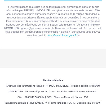
« Les informations recueillies sur ce formulaire sont enregistrées dans un fichier
informatisé par PRIMUM IMMOBILIER pour gérer votre demande de contact. Elles
sont conservées pour la durée nécessaire à la gestion de la relation client dans le
respect des prescriptions légales applicables et sont destinées à nos conseillers
Conformément à la loi « informatique et libertés », vous pouvez exercer votre droit
d'accès aux données vous concernant et les faire rectifier en contactant PRIMUM
IMMOBILIER agence@primum-immobilier.fr. Nous vous informons de l'existence de la
liste d'opposition au démarchage téléphonique « Bloctel », sur laquelle vous pouvez
vous inscrire ici :
https://www.bloctel.gouv.fr/
»
Mentions légales
Affichage des informations légales : PRIMUM IMMOBILIER | Raison sociale : PRIMUM
IMMOBILIER | Adresse siège social : 1 rue des Salins - 63000 Clermont-Ferrand |
Siret : 82053477400014 | RCS : Clermont-Ferrand | Numero TVA
Intracommunautaire : FR26820534774 | Forme juridique : SARL | Capital social : 5 000 |