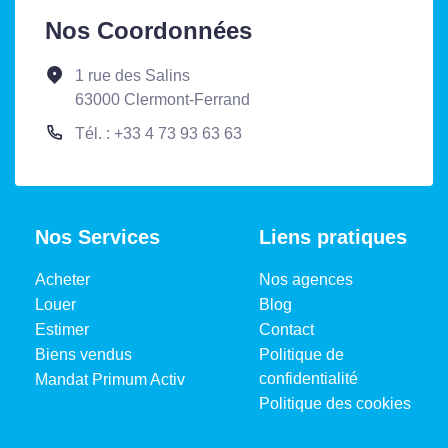
Nos Coordonnées
1 rue des Salins
63000 Clermont-Ferrand
Tél. : +33 4 73 93 63 63
Nos Services
Liens pratiques
Acheter
Nos agences
Louer
Blog
Estimer
Contact
Biens vendus
Politique de
confidentialité
Mandat Primum Activ
Politique des cookies