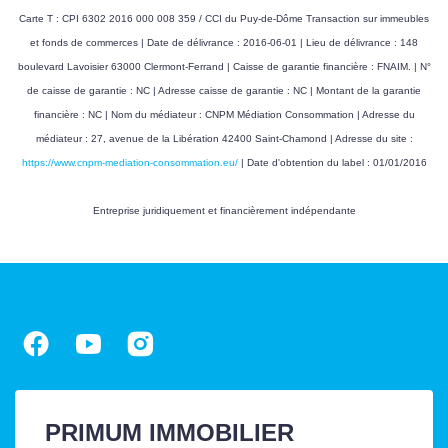
Carte T : CPI 6302 2016 000 008 359 / CCI du Puy-de-Dôme Transaction sur immeubles
et fonds de commerces | Date de délivrance : 2016-06-01 | Lieu de délivrance : 148
boulevard Lavoisier 63000 Clermont-Ferrand | Caisse de garantie financière : FNAIM. | N°
de caisse de garantie : NC | Adresse caisse de garantie : NC | Montant de la garantie
financière : NC | Nom du médiateur : CNPM Médiation Consommation | Adresse du
médiateur : 27, avenue de la Libération 42400 Saint-Chamond | Adresse du site :
https://www.cnpm-mediation-consommation.eu/
| Date d'obtention du label : 01/01/2016
Entreprise juridiquement et financièrement indépendante
PRIMUM IMMOBILIER