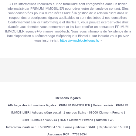
« Les informations recueillies sur ce formulaire sont enregistrées dans un fichier
informatisé par PRIMUM IMMOBILIER pour gérer votre demande de contact. Elles
sont conservées pour la durée nécessaire à la gestion de la relation client dans le
respect des prescriptions légales applicables et sont destinées à nos conseillers
Conformément à la loi « informatique et libertés », vous pouvez exercer votre droit
d'accès aux données vous concernant et les faire rectifier en contactant PRIMUM
IMMOBILIER agence@primum-immobilier.fr. Nous vous informons de l'existence de la
liste d'opposition au démarchage téléphonique « Bloctel », sur laquelle vous pouvez
vous inscrire ici :
https://www.bloctel.gouv.fr/
»
Mentions légales
Affichage des informations légales : PRIMUM IMMOBILIER | Raison sociale : PRIMUM
IMMOBILIER | Adresse siège social : 1 rue des Salins - 63000 Clermont-Ferrand |
Siret : 82053477400014 | RCS : Clermont-Ferrand | Numero TVA
Intracommunautaire : FR26820534774 | Forme juridique : SARL | Capital social : 5 000 |
Assurance RCP : 77382654 |