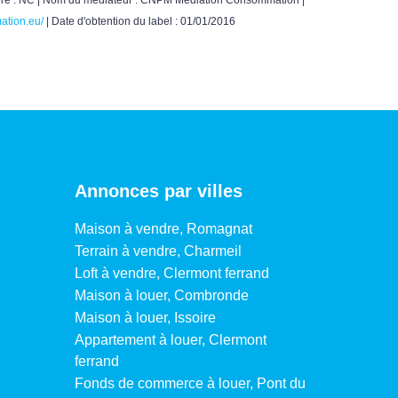
ation.eu/
| Date d'obtention du label : 01/01/2016
Annonces par villes
Maison à vendre, Romagnat
Terrain à vendre, Charmeil
Loft à vendre, Clermont ferrand
Maison à louer, Combronde
Maison à louer, Issoire
Appartement à louer, Clermont
ferrand
Fonds de commerce à louer, Pont du