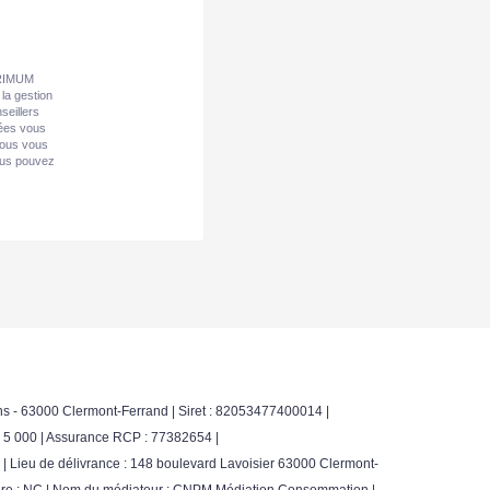
 PRIMUM
la gestion
seillers
nées vous
Nous vous
vous pouvez
s - 63000 Clermont-Ferrand | Siret : 82053477400014 |
: 5 000 | Assurance RCP : 77382654 |
 Lieu de délivrance : 148 boulevard Lavoisier 63000 Clermont-
ancière : NC | Nom du médiateur : CNPM Médiation Consommation |