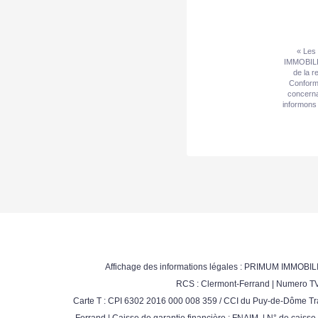
« Les 
IMMOBILIE
de la r
Conformé
concerna
informons 
Affichage des informations légales : PRIMUM IMMOBILI
RCS : Clermont-Ferrand | Numero TVA
Carte T : CPI 6302 2016 000 008 359 / CCI du Puy-de-Dôme Tra
Ferrand | Caisse de garantie financière : FNAIM. | N° de caiss