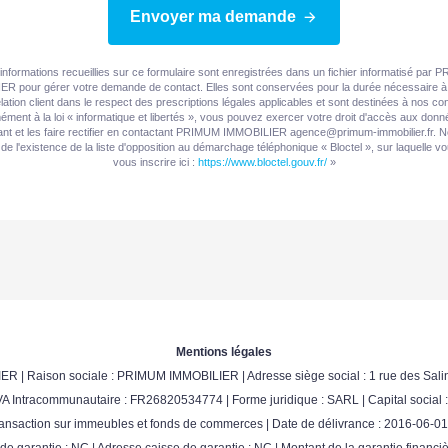
Envoyer ma demande
informations recueillies sur ce formulaire sont enregistrées dans un fichier informatisé par
R pour gérer votre demande de contact. Elles sont conservées pour la durée nécessaire à 
elation client dans le respect des prescriptions légales applicables et sont destinées à nos con
ment à la loi « informatique et libertés », vous pouvez exercer votre droit d'accès aux don
nt et les faire rectifier en contactant PRIMUM IMMOBILIER agence@primum-immobilier.fr. 
de l'existence de la liste d'opposition au démarchage téléphonique « Bloctel », sur laquelle 
vous inscrire ici :
https://www.bloctel.gouv.fr/
»
Mentions légales
ER | Raison sociale : PRIMUM IMMOBILIER | Adresse siège social : 1 rue des Salin
 Intracommunautaire : FR26820534774 | Forme juridique : SARL | Capital social 
nsaction sur immeubles et fonds de commerces | Date de délivrance : 2016-06-01 |
e de garantie : NC | Adresse caisse de garantie : NC | Montant de la garantie fin