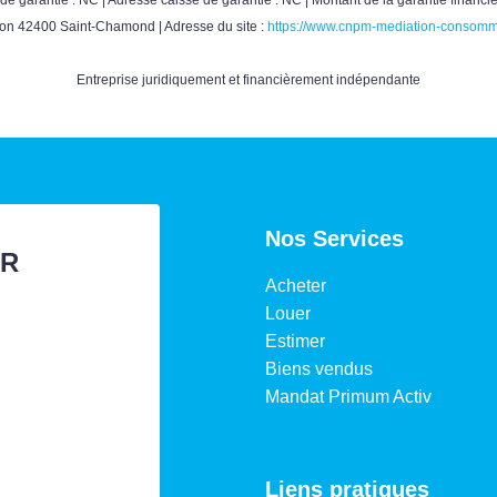
ion 42400 Saint-Chamond | Adresse du site :
https://www.cnpm-mediation-consomm
Entreprise juridiquement et financièrement indépendante
Nos Services
ER
Acheter
Louer
Estimer
Biens vendus
Mandat Primum Activ
Liens pratiques