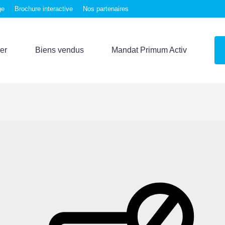
ge
Brochure interactive
Nos partenaires
er
Biens vendus
Mandat Primum Activ