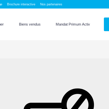
ge
Brochure interactive
Nos partenaires
uer
Biens vendus
Mandat Primum Activ