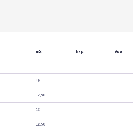
m2
Exp.
Vue
49
12,50
13
12,50