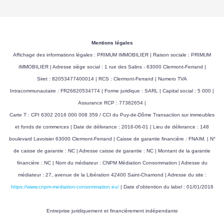
Mentions légales
Affichage des informations légales : PRIMUM IMMOBILIER | Raison sociale : PRIMUM
IMMOBILIER | Adresse siège social : 1 rue des Salins - 63000 Clermont-Ferrand |
Siret : 82053477400014 | RCS : Clermont-Ferrand | Numero TVA
Intracommunautaire : FR26820534774 | Forme juridique : SARL | Capital social : 5 000 |
Assurance RCP : 77382654 |
Carte T : CPI 6302 2016 000 008 359 / CCI du Puy-de-Dôme Transaction sur immeubles
et fonds de commerces | Date de délivrance : 2016-06-01 | Lieu de délivrance : 148
boulevard Lavoisier 63000 Clermont-Ferrand | Caisse de garantie financière : FNAIM. | N°
de caisse de garantie : NC | Adresse caisse de garantie : NC | Montant de la garantie
financière : NC | Nom du médiateur : CNPM Médiation Consommation | Adresse du
médiateur : 27, avenue de la Libération 42400 Saint-Chamond | Adresse du site :
https://www.cnpm-mediation-consommation.eu/
| Date d'obtention du label : 01/01/2016
Entreprise juridiquement et financièrement indépendante