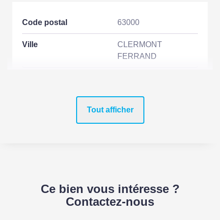
Code postal
63000
Ville
CLERMONT
FERRAND
ASPECTS FINANCIERS
Tout afficher
Prix
7500 EUR
Bien soumis à
Non
l'encadrement des
loyers
Ce bien vous intéresse ?
Loyer mensuel HC
1650 EUR
Contactez-nous
Provision sur
200 EUR