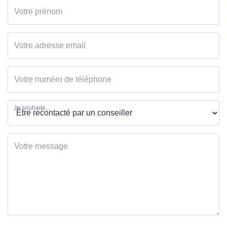
EXTÉRIEUR
Année construction
1900
Etat général
Bon Etat
DIAGNOSTICS
Je souhaite...
Concerné par un Etat
Non
des Risques et
Pollutions (ERP)
Soumis à l'affichage
Non
du DPE