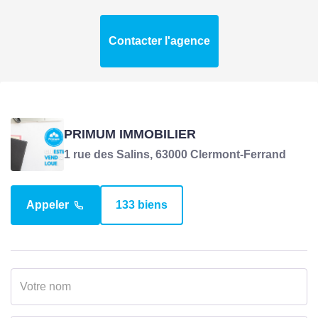
charges
Loyer charges
1850 EUR
Contacter l'agence
comprises
Taxe Foncière
1700 EUR
PRIMUM IMMOBILIER
COPROPRIÉTÉ
1 rue des Salins, 63000 Clermont-Ferrand
Bien en copropriété
Non
Appeler
133 biens
SURFACES
Surface
60 m2