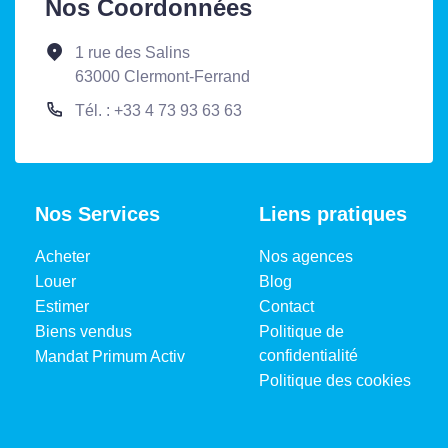
Nos Coordonnées
1 rue des Salins
63000 Clermont-Ferrand
Tél. : +33 4 73 93 63 63
Nos Services
Liens pratiques
Acheter
Nos agences
Louer
Blog
Estimer
Contact
Biens vendus
Politique de
confidentialité
Mandat Primum Activ
Politique des cookies