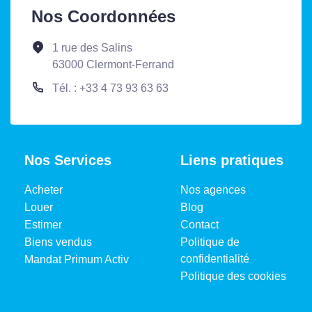
Nos Coordonnées
1 rue des Salins
63000 Clermont-Ferrand
Tél. : +33 4 73 93 63 63
Nos Services
Liens pratiques
Acheter
Nos agences
Louer
Blog
Estimer
Contact
Biens vendus
Politique de
confidentialité
Mandat Primum Activ
Politique des cookies