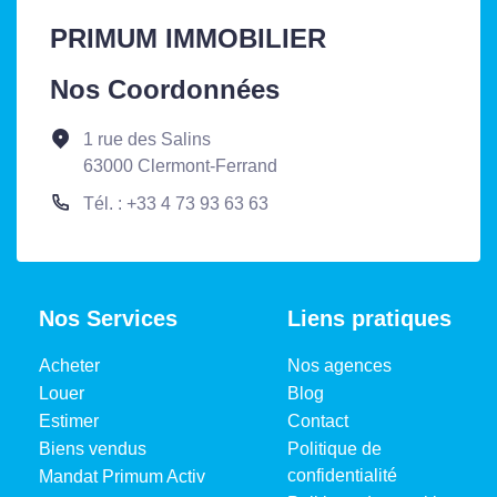
PRIMUM IMMOBILIER
Nos Coordonnées
1 rue des Salins
63000 Clermont-Ferrand
Tél. : +33 4 73 93 63 63
Nos Services
Liens pratiques
Acheter
Nos agences
Louer
Blog
Estimer
Contact
Biens vendus
Politique de
confidentialité
Mandat Primum Activ