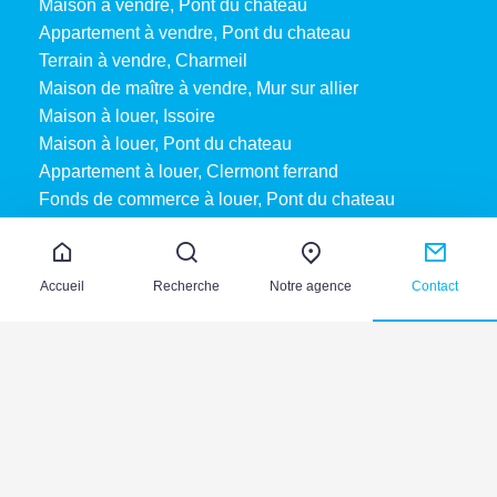
Maison à vendre, Pont du chateau
Appartement à vendre, Pont du chateau
Terrain à vendre, Charmeil
Maison de maître à vendre, Mur sur allier
Maison à louer, Issoire
Maison à louer, Pont du chateau
Appartement à louer, Clermont ferrand
Fonds de commerce à louer, Pont du chateau
Accueil
Recherche
Notre agence
Contact
Mentions légales
Nos honoraires
Plan du site
Copyright 2026 PRIMUM IMMOBILIER
|
Acheter
Réalisé par :
Louer