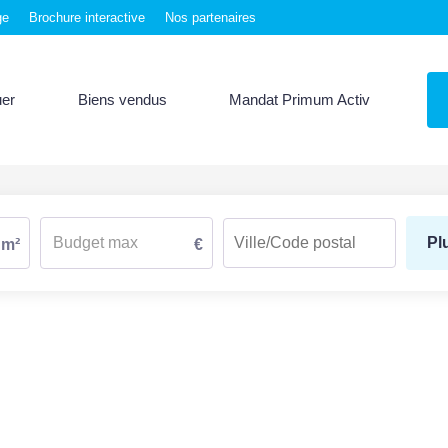
ge
Brochure interactive
Nos partenaires
uer
Biens vendus
Mandat Primum Activ
Pl
m²
€